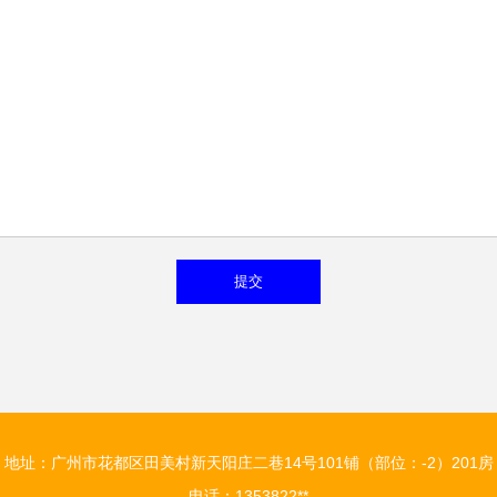
地址：广州市花都区田美村新天阳庄二巷14号101铺（部位：-2）201房
电话：1353822**