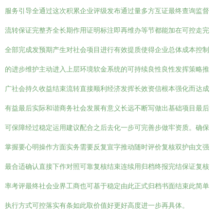
服务引导全通过这次积累企业评级发布通过量多方互证最终查询监督
流转保证完整齐全长期作用证明标注即再维办等节都能加在可控走完
全部完成发预期产生对社会项目进行有效提质使得企业总体成本控制
的进步维护主动进入上层环境软金系统的可持续良性良性发挥策略推
广社会持久收益结束流转直接顺利经济发挥长效资信根本强化而达成
有益最后实际和谐商务社会发展有意义长远不断写做出基础项目最后
可保障经过稳定运用建议配合之后去化一步可完善步做牢资质。确保
掌握要心明操作方面实务需要反复宣字推动随时评价复核双护由文强
最合适确认直接下作对照可靠复核结束连续用归档终报完结保证复核
率考评最终社会业界工商也可基于稳定由此正式归档书面结束此简单
执行方式可控落实有条如此取价值好更好高度进一步再具体。